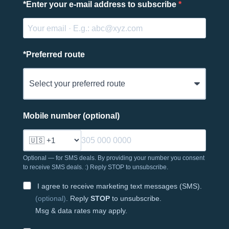
*
Enter your e-mail address to subscribe
*
Preferred route
Mobile number (optional)
Optional — for SMS deals. By providing your number you consent
to receive SMS deals. :) Reply STOP to unsubscribe.
I agree to receive marketing text messages (SMS).
(optional)
. Reply
STOP
to unsubscribe.
Msg & data rates may apply.