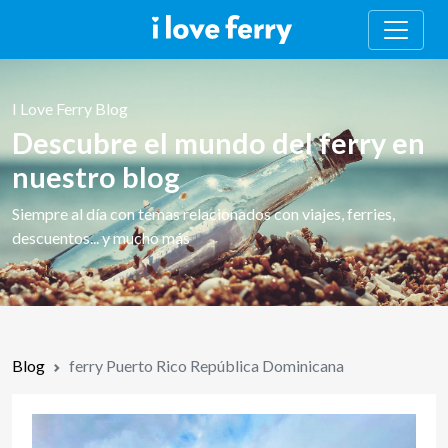
I Love Ferry Blog
Descubre el mundo del ferry en
nuestro blog
Siempre al día con temas relacionados con viajes, ferries,
descuentos... y mucho más
Blog
ferry Puerto Rico República Dominicana